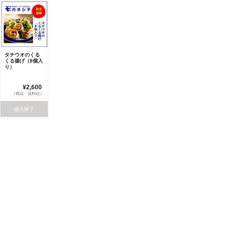
タチウオのくる
くる揚げ（8個入
り）
¥2,600
（税込・送料込）
購入終了