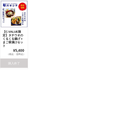
【C-VALUE限
定】タチウオの
くるくる揚げ＋
まご茶漬けセッ
ト
¥5,400
（税込・送料込）
購入終了