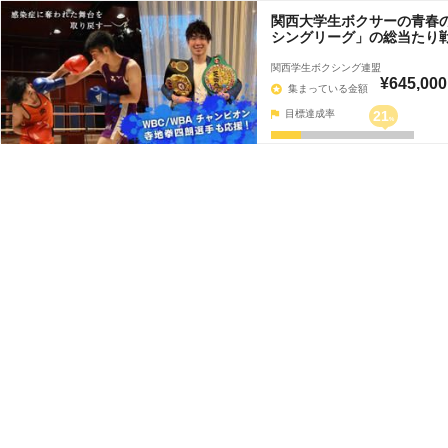
関西大学生ボクサーの青春
シングリーグ」の総当たり
関西学生ボクシング連盟
¥645,000
集まっている金額
目標達成率
21
%