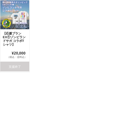
【応援プラン
EX①ゾンビラン
ドサガ コラボT
シャツ】
¥20,000
（税込・送料込）
支援終了