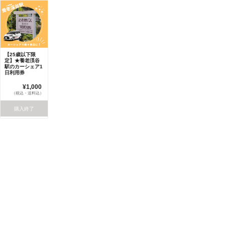
【25歳以下限
定】★養老渓谷
駅のカーシェア1
日利用券
¥1,000
（税込・送料込）
購入終了