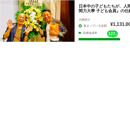
日本中の子どもたちが、人
間力大學 子ども会員』の仕
大嶋啓介
¥1,131,0
集まっている金額
目標達成率
127
%