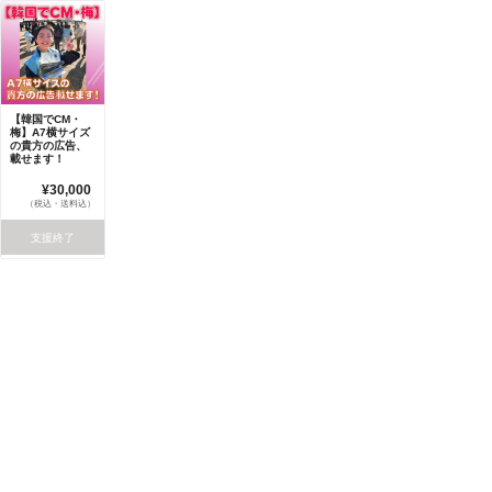
【韓国でCM・
梅】A7横サイズ
の貴方の広告、
載せます！
¥30,000
（税込・送料込）
支援終了