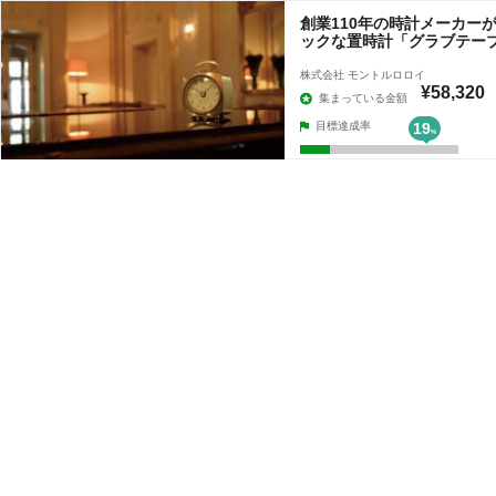
創業110年の時計メーカー
ックな置時計「グラブテー
株式会社 モントルロロイ
¥58,320
集まっている金額
目標達成率
19
%