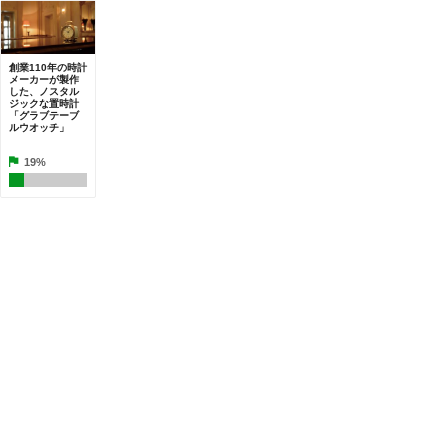
創業110年の時計
メーカーが製作
した、ノスタル
ジックな置時計
「グラブテーブ
ルウオッチ」
19%