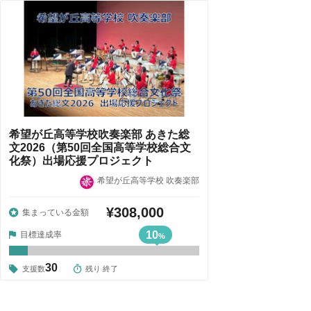
希望が丘高等学校吹奏楽部 あきた総
文2026（第50回全国高等学校総合文
化祭）出場応援プロジェクト
希望が丘高等学校 吹奏楽部
¥308,000
集まっている金額
10
目標達成率
%
30
支援数
残り 終了