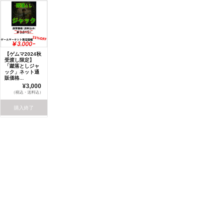
【ゲムマ2024秋
受渡し限定】
「蹴落としジャ
ック」ネット通
販価格...
¥3,000
（税込・送料込）
購入終了