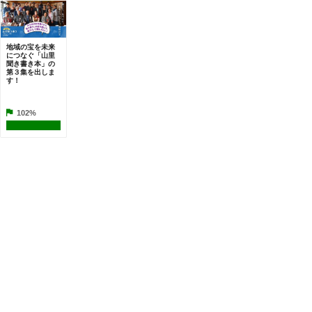
地域の宝を未来
につなぐ「山里
聞き書き本」の
第３集を出しま
す！
102%