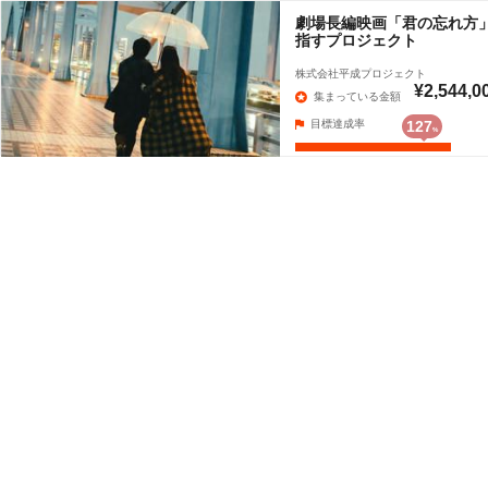
劇場長編映画「君の忘れ方
指すプロジェクト
株式会社平成プロジェクト
¥2,544,0
集まっている金額
目標達成率
127
%