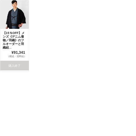
【15％OFF】メ
ンズ《デニム着
物／羽織》のフ
ルオーダーと羽
織紐...
¥91,341
（税込・送料込）
購入終了