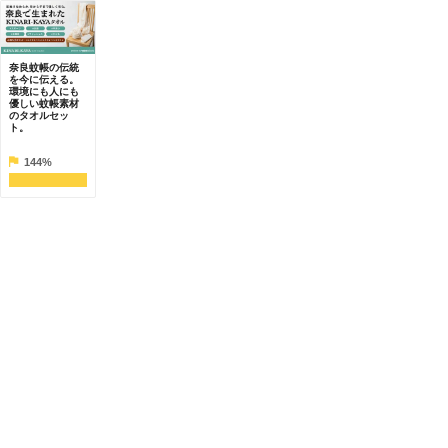
奈良蚊帳の伝統
を今に伝える。
環境にも人にも
優しい蚊帳素材
のタオルセッ
ト。
144%