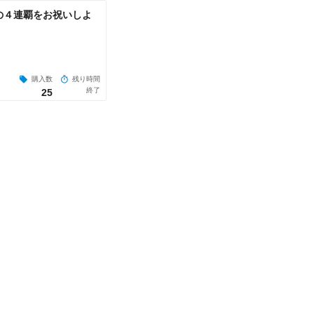
の４連覇をお祝いしよ
購入数
残り時間
終了
25