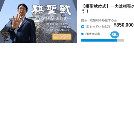
【棋聖就位式】一力遼棋聖
う！
囲碁・棋聖戦を応援する会
¥850,000
集まっている金額
目標達成率
85
%