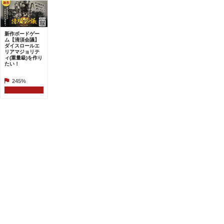
新作ボードゲー
ム【清須会議】
ダイスロールエ
リアマジョリテ
ィ(重量級)を作り
たい！
245%