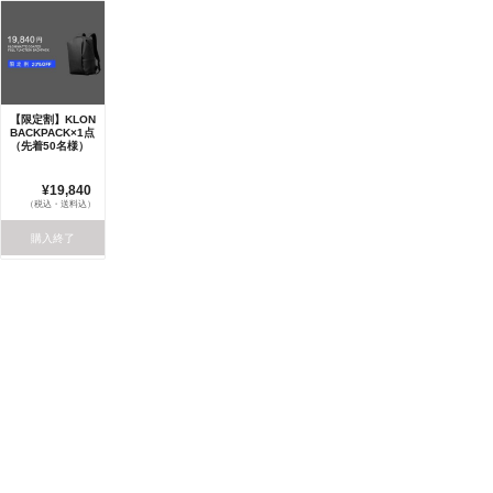
【限定割】KLON
BACKPACK×1点
（先着50名様）
¥19,840
（税込・送料込）
購入終了