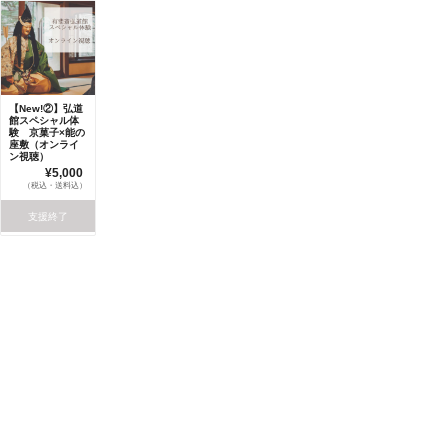
【New!②】弘道
館スペシャル体
験 京菓子×能の
座敷（オンライ
ン視聴）
¥5,000
（税込・送料込）
支援終了