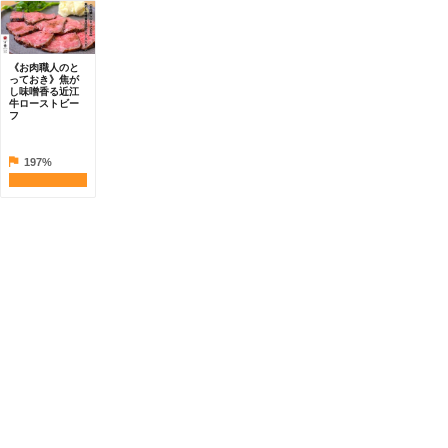
《お肉職人のと
っておき》焦が
し味噌香る近江
牛ローストビー
フ
197%