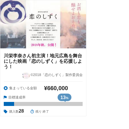
川栄李奈さん初主演！地元広島を舞台
にした映画「恋のしずく」を応援しよ
う！
©️2018「恋のしずく」製作委員会
¥660,000
集まっている金額
13
目標達成率
%
28
購入数
残り 終了