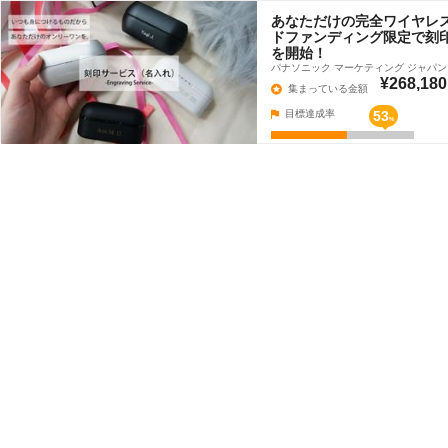
あなただけの完全ワイヤレ
ドファンディング限定で刻
を開始！
パナソニック マーケティング ジャパ
¥268,180
集まっている金額
目標達成率
53
%