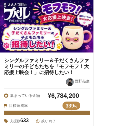
シングルファミリー＆子だくさんファ
ミリーの子どもたちを「モフモフ！大
応援上映会！」に招待したい！
西野亮廣
¥6,784,200
集まっている金額
339
目標達成率
%
633
支援数
残り 終了