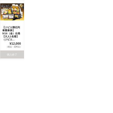
【ジビエ懐石列
車乗車券】
9/16（金）出発
【大人1名様】
（ジビエ...
¥12,000
（税込・送料込）
購入終了