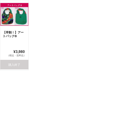
【早割！】アー
トバックB
¥3,980
（税込・送料込）
購入終了