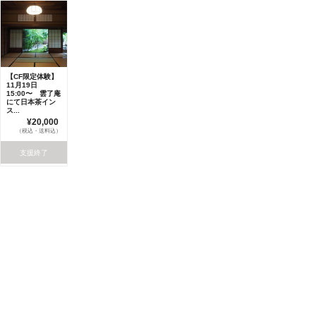
【CF限定体験】
11月19日
15:00〜 雲了庵
にて日本茶イン
ス...
¥20,000
（税込・送料込）
支援終了