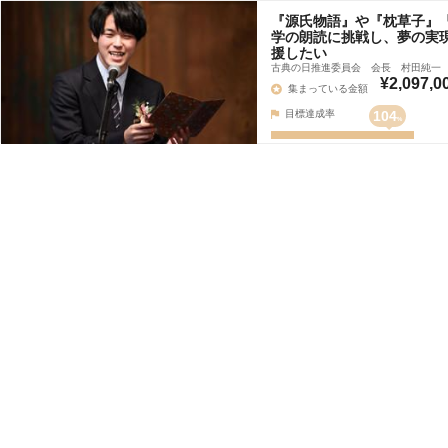
『源氏物語』や『枕草子』
学の朗読に挑戦し、夢の実
援したい
古典の日推進委員会 会長 村田純一
¥2,097,0
集まっている金額
目標達成率
104
%