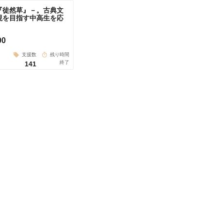
『徒然草』－。古典文
現を目指す中高生を応
00
支援数
残り時間
終了
141