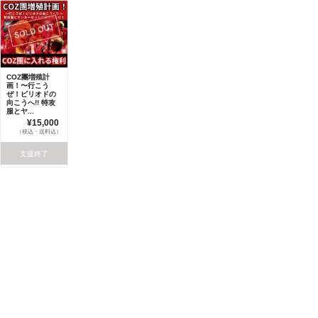
COZ團増殖計
画！〜行こう
ぜ！ピリオドの
向こうへ!! 特攻
服とヤ...
¥15,000
（税込・送料込）
支援終了