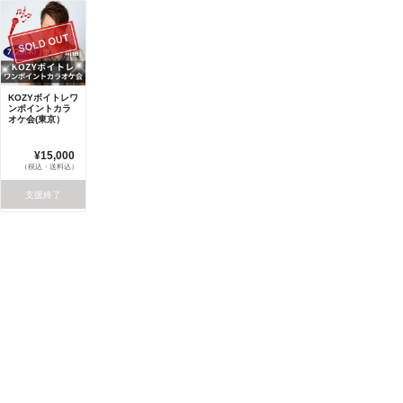
KOZYボイトレワ
ンポイントカラ
オケ会(東京）
¥15,000
（税込・送料込）
支援終了