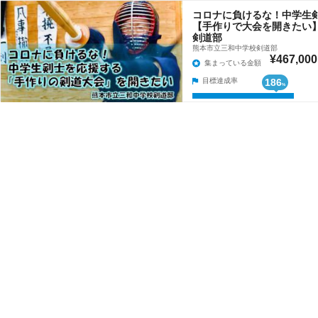
コロナに負けるな！中学生
【手作りで大会を開きたい】
剣道部
熊本市立三和中学校剣道部
¥467,000
集まっている金額
目標達成率
186
%