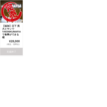
【追加】日下 滉
大とサシで
YAKINIKUMAFIA
で食事ができる
権
¥28,000
（税込・送料込）
支援終了