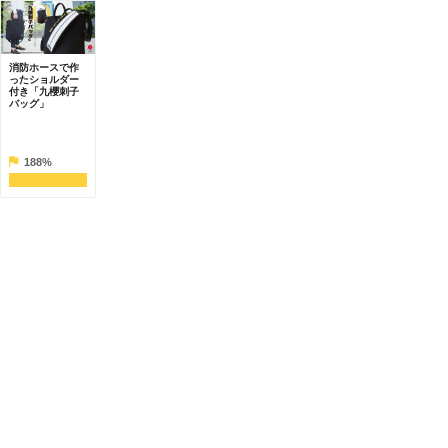
消防ホースで作
ったショルダー
付き「九櫻刺子
バッグ」
188%