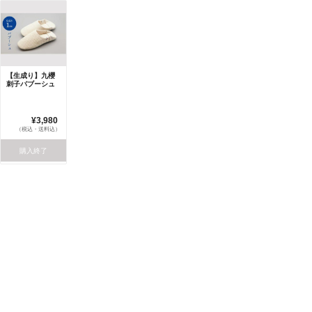
【生成り】九櫻
刺子バブーシュ
¥3,980
（税込・送料込）
購入終了