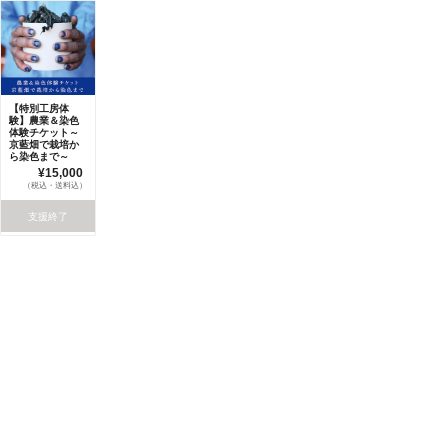
【特別工房体
験】農業＆染色
体験チケット～
京藍畑で栽培か
ら染色まで～
¥15,000
（税込・送料込）
支援終了