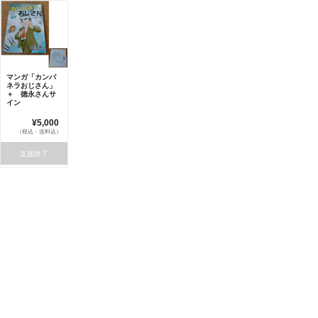
マンガ「カンパ
ネラおじさん」
＋ 徳永さんサ
イン
¥5,000
（税込・送料込）
支援終了