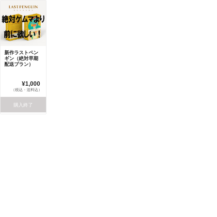
新作ラストペン
ギン（絶対早期
配送プラン）
¥1,000
（税込・送料込）
購入終了