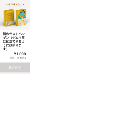
新作ラストペン
ギン（ゲムマ前
に配送できるよ
うに頑張りま
す）
¥1,000
（税込・送料込）
購入終了