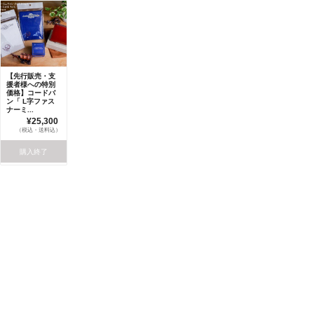
【先行販売・支
援者様への特別
価格】コードバ
ン「 L字ファス
ナーミ...
¥25,300
（税込・送料込）
購入終了