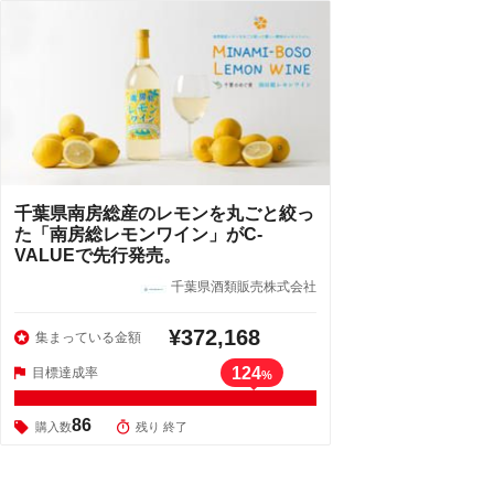
千葉県南房総産のレモンを丸ごと絞っ
た「南房総レモンワイン」がC-
VALUEで先行発売。
千葉県酒類販売株式会社
¥372,168
集まっている金額
124
目標達成率
%
86
購入数
残り 終了