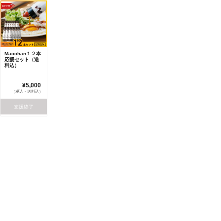
Macchan１２本
応援セット（送
料込）
¥5,000
（税込・送料込）
支援終了