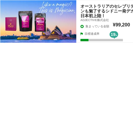
オーストラリアのセレブリ
ンも魅了するシドニー発デ
日本初上陸！
ADJECTIVE株式会社
¥99,200
集まっている金額
目標達成率
19
%