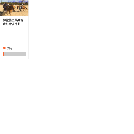
御堂筋に馬車を
走らせよう❣️
7%