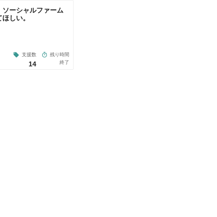
、ソーシャルファーム
てほしい。
」
支援数
残り時間
終了
14