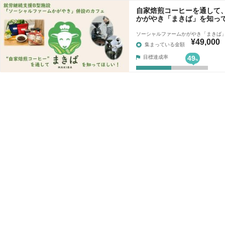
自家焙煎コーヒーを通して
かがやき「まきば」を知っ
ソーシャルファームかがやき「まきば
¥49,000
集まっている金額
目標達成率
49
%