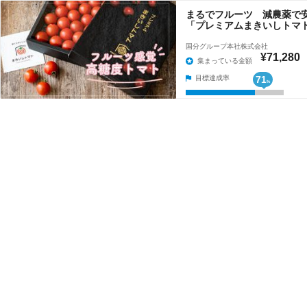
まるでフルーツ 減農薬で
「プレミアムまきいしトマ
国分グループ本社株式会社
¥71,280
集まっている金額
目標達成率
71
%