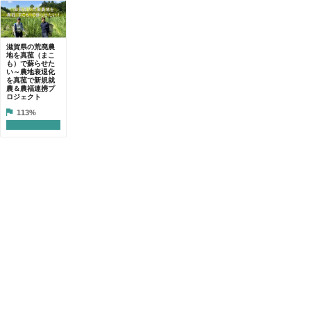
滋賀県の荒廃農
地を真菰（まこ
も）で蘇らせた
い～農地衰退化
を真菰で新規就
農＆農福連携プ
ロジェクト
113%