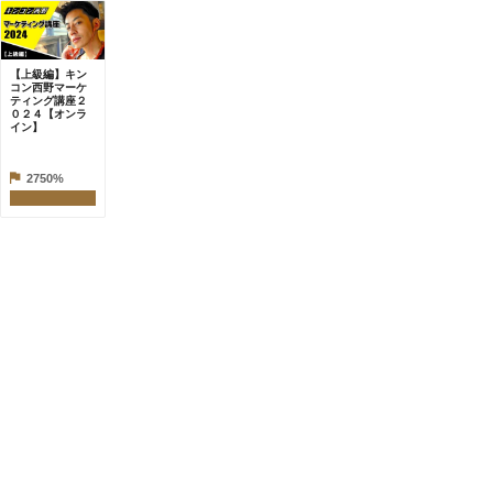
【上級編】キン
コン西野マーケ
ティング講座２
０２４【オンラ
イン】
2750%