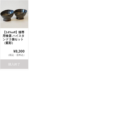
【14%off】猫専
用食器 ハイスタ
ンド２個セット
（藍彩）
¥8,300
（税込・送料込）
購入終了