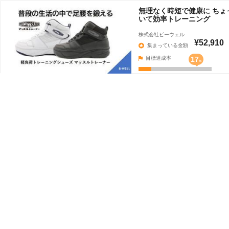
無理なく時短で健康に ちょ
いて効率トレーニング
株式会社ビーウェル
¥52,910
集まっている金額
目標達成率
17
%