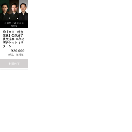
⑫【当日・特別
体験】公演終了
後交流会 ※夜公
演チケット（リ
ターン...
¥20,000
（税込・送料込）
支援終了