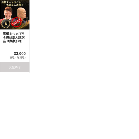
髙橋まちゃぴろ
＆鴨頭嘉人講演
会 B席参加権
¥3,000
（税込・送料込）
支援終了